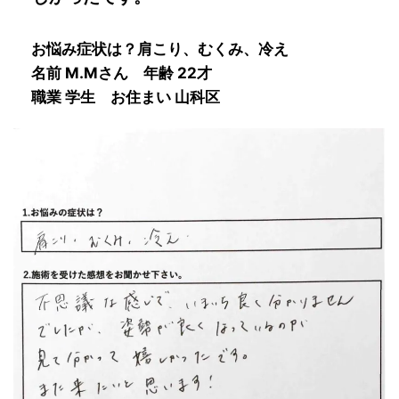
お悩み症状は？
肩こり、むくみ、冷え
名前
M.M
さん 年齢 22才
職業 学生 お住まい 山科区