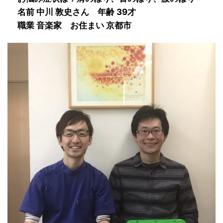
名前 中川 敦史
さん 年齢 39才
職業 音楽家
お住まい 京都市