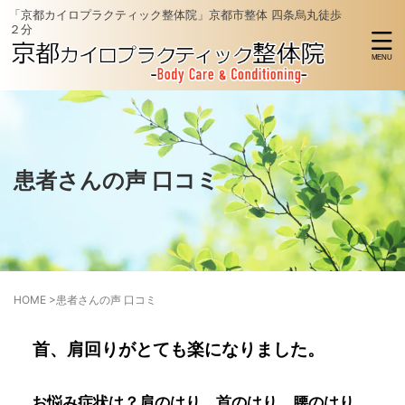
「京都カイロプラクティック整体院」京都市整体 四条烏丸徒歩
２分
患者さんの声 口コミ
HOME
>
患者さんの声 口コミ
首、肩回りがとても楽になりました。
お悩み症状は？肩のはり、首のはり、腰のはり