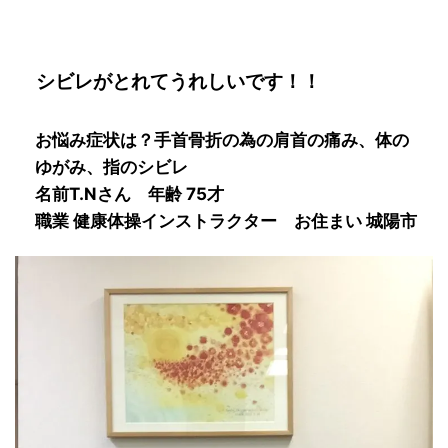
シビレがとれてうれしいです！！
お悩み症状は？
手首骨折の為の肩首の痛み、体の
ゆがみ、指のシビレ
名前
T.N
さん 年齢 75才
職業
健康体操インストラクター
お住まい 城陽市