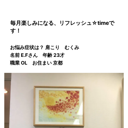
毎月楽しみになる、リフレッシュ☆timeで
す！
お悩み症状は？ 肩こり むくみ
名前 E.Fさん 年齢 23才
職業 OL お住まい 京都