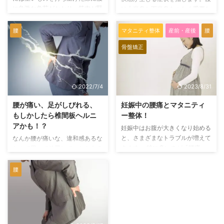
に急激な負荷がかかり、筋肉が緊
は上半身と下半身をつなぐ重要な
は、腰に余計な ...
を取ろうと腰を ...
張または損傷することで、場合に
部位で、多様な原因で痛みが起こ
よっては炎症も伴った痛みが生じ
りやすくなります。 一般的には
腰
マタニティ整体
産前・産後
腰
る症状です。 実際の施術経験か
「背中の下部から骨盤まで」の範
骨盤矯正
らすると、「洗面時」「ズボンや
囲を指し、解剖学的には「腰椎1
靴下を履く時」「夜に腰に違和感
番から腰椎5番までの周囲」を指
があり、翌朝起き上がれないほど
します。 この範囲で生じる痛み
痛い」「座っていて立ち上がろう
を総じて腰痛と呼びます。 ※英語
2022/7/4
2023/8/31
とした際」など、意外な日常の動
では「腰」は「lower back」、
作で痛みが引き起こされることも
背中は「back」と表現されるた
腰が痛い、足がしびれる、
妊娠中の腰痛とマタニティ
多くあります。 ぎっくり腰のよ
め、腰痛は「back pain」
もしかしたら椎間板ヘルニ
ー整体！
くある症状 寝返り、トイレや椅
「lower back pain」と表現しま
アかも！？
妊娠中はお腹が大きくなり始める
子の立ち座り、前屈動作、歩行、
す。 ※脊柱模型の赤色の部位が腰
と、さまざまなトラブルが増えて
なんか腰が痛いな、違和感あるな
姿 ...
椎 腰痛の原因と ...
きます。 特に多いのが「腰痛」
なんて思って放置していたらある
や「むくみ」です。 今回のテー
時に腰に激痛が走り立てなくなる
マは「妊娠中の腰痛とマタニティ
なんて事も。 たかが腰痛かなな
腰
ー整体」についてです。 妊娠中
んて思っていたら、あとあと大変
の腰痛はなぜ起こるのか？ お腹
なことになるかもしれません。
が大きくなってくると、多くの方
そこで今日はよくある腰の椎間板
が悩まされる妊娠中の腰痛ですが
ヘルニアについてです。 椎間板
なぜ起こるのでしょうか？ まず
ヘルニアとは？ ヘルニアとは