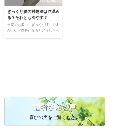
2023/5/17
は妊娠中のホルモンの仕組みにつ
本来そこにあるべきものが逸脱し
いて簡単に書いてみます。 ホル
たという意味があります。ヘルニ
ぎっくり腰の対処法は!?温め
モンの影響 前に産後の骨盤矯正
アには「腰椎椎間板ヘルニア」
る？それとも冷やす？
のところでも書きましたがもう一
「頚椎ヘルニア」「鼠径（そけ
当院でも多い「ぎっくり腰」です
度簡単に説明しておきます。 女
い）ヘルニア」などの種類があり
が、いざ自分がなるとどうしたら
性は妊娠すると卵巣から「リラキ
ます。※鼠経ヘルニアとはいわゆ
いいのか悩まれる方が多いと思い
シン」というホル ...
る脱腸と呼ばれるやつです。
ます。 そこで今回はその対処法
人間の背骨は頸椎（首の骨）7
について。 ぎっくり腰になっ
個、胸 ...
た時の初期の対処法は温めるor冷
やす？どちらが正解なのか!? 「ぎ
っくり腰」の発症直後は炎症が起
こり、急性炎症期間が続くため患
部が熱を持ち痛みが強く出ます。
そのため初期対応としては「冷や
す」ことが大切になってきます、
多くの人がこの時に筋肉は「温め
る」方がいいと思いお風呂に浸か
患者さんの声
ったりしてしまいがちですが対処
法はアイスパックや氷嚢(ひ ...
喜びの声をご覧ください