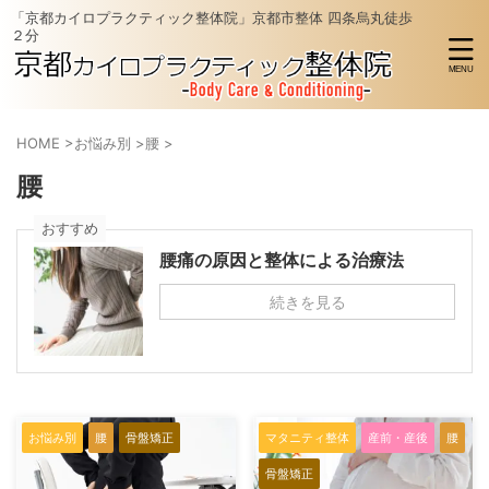
「京都カイロプラクティック整体院」京都市整体 四条烏丸徒歩
２分
HOME
>
お悩み別
>
腰
>
腰
おすすめ
腰痛の原因と整体による治療法
続きを見る
お悩み別
腰
骨盤矯正
マタニティ整体
産前・産後
腰
骨盤矯正