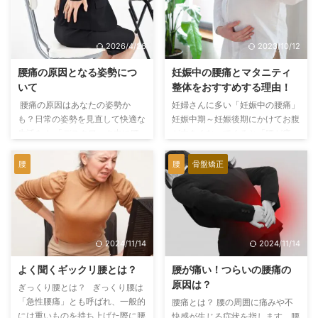
2026/4/26
2023/10/12
腰痛の原因となる姿勢につ
妊娠中の腰痛とマタニティ
いて
整体をおすすめする理由！
腰痛の原因はあなたの姿勢か
妊婦さんに多い「妊娠中の腰痛」
も？日常の姿勢を見直して快適な
妊娠中期～妊娠後期にかけてお腹
生活を！ 「デスクワーク中に腰
が大きくなってくると「腰が痛
が痛くなる」「長時間座っている
い」、娘が妊娠して「腰が痛い」
と腰が重い」そんな経験はありま
みたいなんだけど、うちの奥さん
腰
腰
骨盤矯正
せんか？ 日本人の約3人に1人が
が・・・など 妊娠中の方だけで
腰痛を経験していると言われてい
なく、そのご家族の方からもよく
ます（厚生労働省, 2020）。実
相談をいただきます。 そこで今
は、腰痛の大きな原因の一つが
回は簡単に「妊娠中の腰痛」につ
「姿勢」です。この記事では、腰
いて書いていきます。 妊娠中
2024/11/14
2024/11/14
痛を引き起こす姿勢とその改善方
の腰痛と原因 体型の変化によ
法を、科学的根拠を交えてわかり
る姿勢不良 妊娠すると少しづつ
よく聞くギックリ腰とは？
腰が痛い！つらいの腰痛の
やすく解説します。最後まで読め
お腹が大きくなりだし、妊娠中期
原因は？
ぎっくり腰とは？ ぎっくり腰は
ば、今日からできる簡単な対策が
～後期ともなると目に見えてお腹
「急性腰痛」とも呼ばれ、一般的
腰痛とは？ 腰の周囲に痛みや不
わかりますよ！ 腰痛を引き起こ
が大きくなります。 お腹が大き
には重いものを持ち上げた際に腰
快感が生じる症状を指します。腰
す「悪い姿勢」とは？ 悪い姿勢
く前に出てくることで、バランス