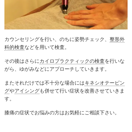
カウンセリングを行い、のちに姿勢チェック、
整形外
科的検査
などを用いて検査。
その後はさらに
カイロプラクティックの検査
を行いな
がら、ゆがみなどにアプローチしていきます。
またそれだけでは不十分な場合には
キネシオテーピン
グ
や
アイシング
も併せて行い症状を改善させていきま
す。
膝痛の症状でお悩みの方はお気軽にご相談下さい。