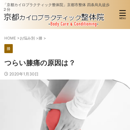
「京都カイロプラクティック整体院」京都市整体 四条烏丸徒歩
２分
HOME
>
お悩み別
>
膝
>
膝
つらい膝痛の原因は？
2020年1月30日