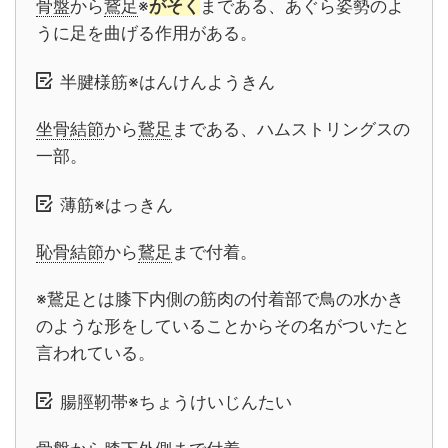
骨盤
から
鵞足
※
がそく
まである、あぐら姿勢のよ
うに足を曲げる作用がある。
半腱様筋※はんけんようきん
坐骨結節
から
鵞足
まである、ハムストリングスの
一部。
薄筋※はっきん
恥骨結節
から
鵞足
まで付着。
※鵞足とは膝下内側の筋肉の付着部で鳥の水かき
のような形をしていることからその名がついたと
言われている。
腸脛靭帯※ちょうけいじんたい