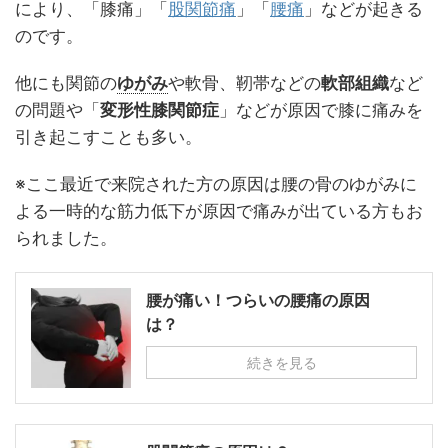
により、「膝痛」「
股関節痛
」「
腰痛
」などが起きる
のです。
他にも関節の
ゆがみ
や軟骨、靭帯などの
軟部組織
など
の問題や「
変形性膝関節症
」などが原因で膝に痛みを
引き起こすことも多い。
※ここ最近で来院された方の原因は腰の骨のゆがみに
よる一時的な筋力低下が原因で痛みが出ている方もお
られました。
腰が痛い！つらいの腰痛の原因
は？
続きを見る