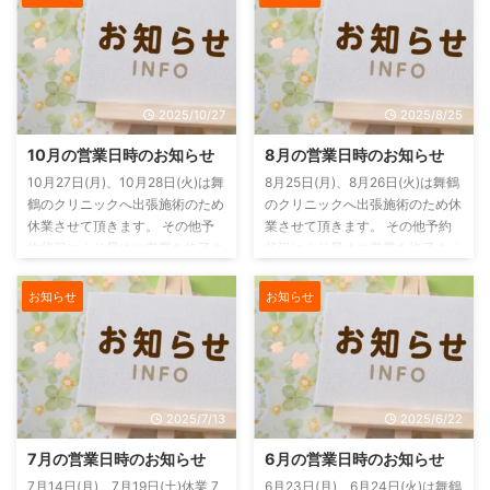
2025/10/27
2025/8/25
10月の営業日時のお知らせ
8月の営業日時のお知らせ
10月27日(月)、10月28日(火)は舞
8月25日(月)、8月26日(火)は舞鶴
鶴のクリニックへ出張施術のため
のクリニックへ出張施術のため休
休業させて頂きます。 その他予
業させて頂きます。 その他予約
約状況により早めに営業を終了さ
状況により早めに営業を終了させ
せていただく場合もありますので
ていただく場合もありますのでご
ご予約の方はお早めにご連絡をお
予約の方はお早めにご連絡をお願
お知らせ
お知らせ
願いいたします。 電話がつなが
いいたします。 電話がつながら
らない場合もありますのでその場
ない場合もありますのでその場合
合には、ご連絡はLINE または お
には、ご連絡はLINE または お問
問い合わせフォーム からお願い
い合わせフォーム からお願いし
します。
ます。
2025/7/13
2025/6/22
7月の営業日時のお知らせ
6月の営業日時のお知らせ
7月14日(月)、7月19日(土)休業 7
6月23日(月)、6月24日(火)は舞鶴