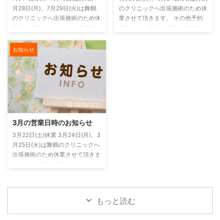
月28日(月)、7月29日(火)は舞鶴
のクリニックへ出張施術のため休
のクリニックへ出張施術のため休
業させて頂きます。 その他予約
業させて頂きます。 その他予約
状況により早めに営業を終了させ
状況により早めに営業を終了させ
ていただく場合もありますのでご
ていただく場合もありますのでご
予約の方はお早めにご連絡をお願
お知らせ
予約の方はお早めにご連絡をお願
いいたします。 電話がつながら
いいたします。 電話がつながら
ない場合もありますのでその場合
ない場合もありますのでその場合
には、ご連絡はLINE または お問
には、ご連絡はLINE または お問
い合わせフォーム からお願いし
い合わせフォーム からお願いし
ます。
2025/3/21
ます。
3月の営業日時のお知らせ
3月22日(土)休業 3月24日(月)、3
月25日(火)は舞鶴のクリニックへ
出張施術のため休業させて頂きま
す。 その他予約状況により早め
に営業を終了させていただく場合
もありますのでご予約の方はお早
めにご連絡をお願いいたします。
もっと読む
電話がつながらない場合もありま
すのでその場合には、ご連絡は