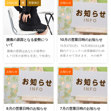
お悩み別
腰
骨盤矯正
お知らせ
2026/4/26
2025/10/27
腰痛の原因となる姿勢につ
10月の営業日時のお知らせ
いて
10月27日(月)、10月28日(火)は舞
鶴のクリニックへ出張施術のため
腰痛の原因はあなたの姿勢か
休業させて頂きます。 その他予
も？日常の姿勢を見直して快適な
約状況により早めに営業を終了さ
生活を！ 「デスクワーク中に腰
せていただく場合もありますので
が痛くなる」「長時間座っている
ご予約の方はお早めにご連絡をお
と腰が重い」そんな経験はありま
お知らせ
お知らせ
願いいたします。 電話がつなが
せんか？ 日本人の約3人に1人が
らない場合もありますのでその場
腰痛を経験していると言われてい
合には、ご連絡はLINE または お
ます（厚生労働省, 2020）。実
問い合わせフォーム からお願い
は、腰痛の大きな原因の一つが
します。
「姿勢」です。この記事では、腰
2025/8/25
2025/7/13
痛を引き起こす姿勢とその改善方
法を、科学的根拠を交えてわかり
8月の営業日時のお知らせ
7月の営業日時のお知らせ
やすく解説します。最後まで読め