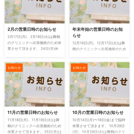
には、ご連絡はLINE または お問
すのでその場合には、ご連絡は
い合わせフォーム からお願いし
LINE または お問い合わせフォー
ます。
ム からお願いします。
2025/2/17
2024/12/15
2月の営業日時のお知らせ
年末年始の営業日時のお知
らせ
2月17日(月)、2月18日(火)は舞鶴
のクリニックへ出張施術のため休
12月16日(月)、12月17日(火)は舞
業させて頂きます。 24日(月)休
鶴のクリニックへ出張施術のため
業 その他予約状況により早めに
休業させて頂きます。 年末年始
営業を終了させていただく場合も
は12月30日(月)〜1月4日(土)まで
ありますのでご予約の方はお早め
休業させて頂きます。 その他予
お知らせ
お知らせ
にご連絡をお願いいたします。
約状況により早めに営業を終了さ
電話がつながらない場合もありま
せていただく場合もありますので
すのでその場合には、ご連絡は
ご予約の方はお早めにご連絡をお
LINE または お問い合わせフォー
願いいたします。 電話がつなが
ム からお願いします。
らない場合もありますのでその場
2024/11/18
2024/10/14
合には、ご連絡はLINE または お
問い合わせフォーム からお願い
11月の営業日時のお知らせ
10月の営業日時のお知らせ
します。
11月18日(月)、11月19日(火)は舞
10月14日(月)〜18日(金)まで臨時
鶴のクリニックへ出張施術のため
休業させて頂きます。 10月28日
休業させて頂きます。 25日(月)は
(月)、10月29日(火)は舞鶴のクリ