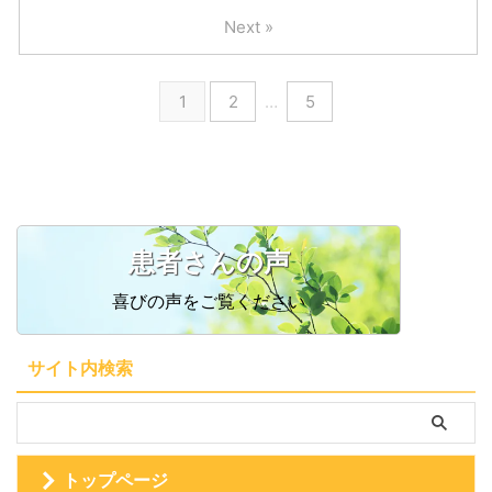
す。 電話がつながらない場合も
Next »
ありますのでその場合には、ご連
絡はLINE または お問い合わせフ
ォーム からお願いします。
1
2
…
5
患者さんの声
喜びの声をご覧ください
サイト内検索
トップページ