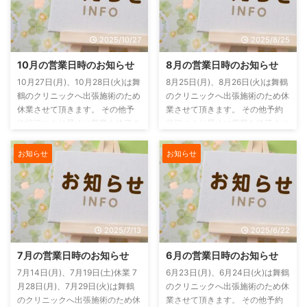
2025/10/27
2025/8/25
10月の営業日時のお知らせ
8月の営業日時のお知らせ
10月27日(月)、10月28日(火)は舞
8月25日(月)、8月26日(火)は舞鶴
鶴のクリニックへ出張施術のため
のクリニックへ出張施術のため休
休業させて頂きます。 その他予
業させて頂きます。 その他予約
約状況により早めに営業を終了さ
状況により早めに営業を終了させ
せていただく場合もありますので
ていただく場合もありますのでご
ご予約の方はお早めにご連絡をお
予約の方はお早めにご連絡をお願
お知らせ
お知らせ
願いいたします。 電話がつなが
いいたします。 電話がつながら
らない場合もありますのでその場
ない場合もありますのでその場合
合には、ご連絡はLINE または お
には、ご連絡はLINE または お問
問い合わせフォーム からお願い
い合わせフォーム からお願いし
します。
ます。
2025/7/13
2025/6/22
7月の営業日時のお知らせ
6月の営業日時のお知らせ
7月14日(月)、7月19日(土)休業 7
6月23日(月)、6月24日(火)は舞鶴
月28日(月)、7月29日(火)は舞鶴
のクリニックへ出張施術のため休
のクリニックへ出張施術のため休
業させて頂きます。 その他予約