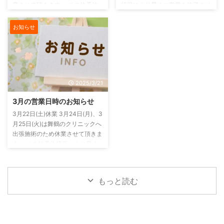
業させて頂きます。 その他予約
状況により早めに営業を終了させ
状況により早めに営業を終了させ
ていただく場合もありますのでご
ていただく場合もありますのでご
予約の方はお早めにご連絡をお願
お知らせ
予約の方はお早めにご連絡をお願
いいたします。 電話がつながら
いいたします。 電話がつながら
ない場合もありますのでその場合
ない場合もありますのでその場合
には、ご連絡はLINE または お問
には、ご連絡はLINE または お問
い合わせフォーム からお願いし
い合わせフォーム からお願いし
ます。
2025/3/21
ます。
3月の営業日時のお知らせ
3月22日(土)休業 3月24日(月)、3
月25日(火)は舞鶴のクリニックへ
出張施術のため休業させて頂きま
す。 その他予約状況により早め
に営業を終了させていただく場合
もありますのでご予約の方はお早
めにご連絡をお願いいたします。
もっと読む
電話がつながらない場合もありま
すのでその場合には、ご連絡は
LINE または お問い合わせフォー
ム からお願いします。